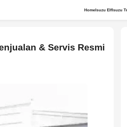
Home
Isuzu Elf
Isuzu T
enjualan & Servis Resmi