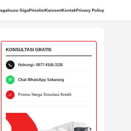
raga
Isuzu Giga
Pricelist
Karoseri
Kontak
Privacy Policy
KONSULTASI GRATIS
📞
Hubungi: 0877-4166-3126
💬
Chat WhatsApp Sekarang
✓
Promo Harga Simulasi Kredit