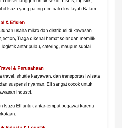
diesel tangguh untuk sektor bisnis, logistik,
mobil Isuzu yang paling diminati di wilayah Batam:
al & Efisien
utuhan usaha mikro dan distribusi di kawasan
njection, Traga dikenal hemat solar dan memiliki
logistik antar pulau, catering, maupun suplai
Travel & Perusahaan
travel, shuttle karyawan, dan transportasi wisata
s, dan suspensi nyaman, Elf sangat cocok untuk
awasan industri.
Isuzu Elf untuk antar-jemput pegawai karena
rkotaan.
k Industri & Logistik