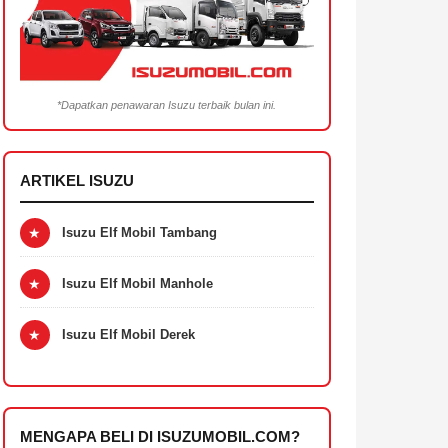
*Dapatkan penawaran Isuzu terbaik bulan ini.
ARTIKEL ISUZU
★
Isuzu Elf Mobil Tambang
★
Isuzu Elf Mobil Manhole
★
Isuzu Elf Mobil Derek
MENGAPA BELI DI ISUZUMOBIL.COM?