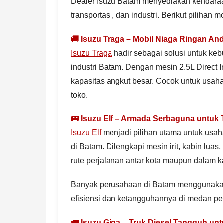
Dealer Isuzu Batam menyediakan kendaraan 
transportasi, dan industri. Berikut pilihan 
🚚 Isuzu Traga – Mobil Niaga Ringan And
Isuzu Traga
hadir sebagai solusi untuk keb
industri Batam. Dengan mesin 2.5L Direct I
kapasitas angkut besar. Cocok untuk usaha 
toko.
🚌 Isuzu Elf – Armada Serbaguna untuk 
Isuzu Elf
menjadi pilihan utama untuk usaha 
di Batam. Dilengkapi mesin irit, kabin lua
rute perjalanan antar kota maupun dalam k
Banyak perusahaan di Batam menggunakan 
efisiensi dan ketangguhannya di medan pe
🚛 Isuzu Giga – Truk Diesel Tangguh untu