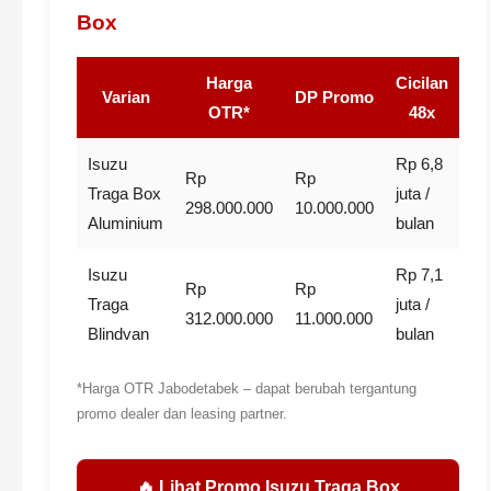
Box
Harga
Cicilan
Varian
DP Promo
OTR*
48x
Isuzu
Rp 6,8
Rp
Rp
Traga Box
juta /
298.000.000
10.000.000
Aluminium
bulan
Isuzu
Rp 7,1
Rp
Rp
Traga
juta /
312.000.000
11.000.000
Blindvan
bulan
*Harga OTR Jabodetabek – dapat berubah tergantung
promo dealer dan leasing partner.
🔥 Lihat Promo Isuzu Traga Box