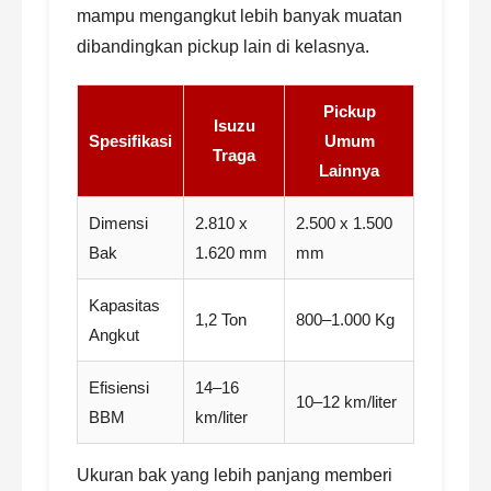
mampu mengangkut lebih banyak muatan
dibandingkan pickup lain di kelasnya.
Pickup
Isuzu
Spesifikasi
Umum
Traga
Lainnya
Dimensi
2.810 x
2.500 x 1.500
Bak
1.620 mm
mm
Kapasitas
1,2 Ton
800–1.000 Kg
Angkut
Efisiensi
14–16
10–12 km/liter
BBM
km/liter
Ukuran bak yang lebih panjang memberi