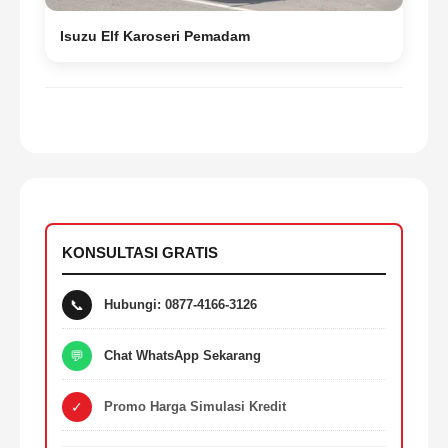
Kg
Isuzu Elf Karoseri Pemadam
1730
1730
PERFORMA
Radius Putar
m
4,5
4,5
KONSULTASI GRATIS
Daya Tanjak
%
📞
Hubungi: 0877-4166-3126
-
-
💬
Chat WhatsApp Sekarang
Kecepatan Maksimal
Km/jam
✓
Promo Harga Simulasi Kredit
113