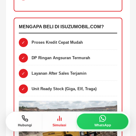
2.499
2.499
Daya Maksimum
MENGAPA BELI DI ISUZUMOBIL.COM?
PS/rpm
80/3500
✓
Proses Kredit Cepat Mudah
80/3500
Torsi Maksimum
✓
DP Ringan Angsuran Termurah
(Kg.m/rpm)
19.5/1800
✓
Layanan After Sales Terjamin
19.5/1800
✓
Unit Ready Stock (Giga, Elf, Traga)
TRANSMISI
Tipe
(MUA5S) 5 Speed M/T
(MUA5S) 5 Speed M/T
Rendah /
Low
Hubungi
Simulasi
WhatsApp
-