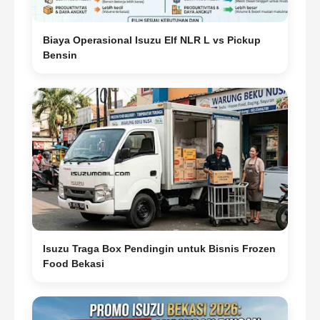
200
Dimensi Chassis
Biaya Operasional Isuzu Elf NLR L vs Pickup
mm
Bensin
100 x 50 x 3,2
100 x 50 x 3,2
Jejak Depan/
Front Thread
(AW)
mm
1460
1460
Jejak Belakang/
Rear Thread
(CW)
mm
1460
1460
Isuzu Traga Box Pendingin untuk Bisnis Frozen
Kapasitas Penumpang Termasuk
Food Bekasi
Pengemudi
Penumpang
-