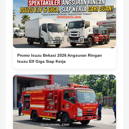
-
BERAT
Berat Kosong Kendaraan
Kg
1470
1588
Promo Isuzu Bekasi 2026 Angsuran Ringan
Berat Total Kendaraan /
Gross Vehicle
Isuzu Elf Giga Siap Kerja
Weight
(GVW)
Kg
2950
2950
Kapasitas Gardan Depan
Kg
1220
1220
Kapasitas Gardan Belakang