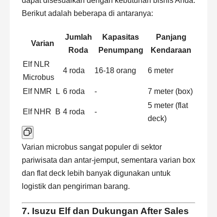
dapat disesuaikan dengan kebutuhan bisnis Anda.
Berikut adalah beberapa di antaranya:
Jumlah
Kapasitas
Panjang
Varian
Roda
Penumpang
Kendaraan
Elf NLR
4 roda
16-18 orang
6 meter
Microbus
Elf NMR L
6 roda
-
7 meter (box)
5 meter (flat
Elf NHR B
4 roda
-
deck)
Varian microbus sangat populer di sektor
pariwisata dan antar-jemput, sementara varian box
dan flat deck lebih banyak digunakan untuk
logistik dan pengiriman barang.
7. Isuzu Elf dan Dukungan After Sales