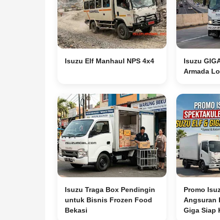
Isuzu Elf Manhaul NPS 4x4
Isuzu GIG
Armada Log
Isuzu Traga Box Pendingin
Promo Isu
untuk Bisnis Frozen Food
Angsuran R
Bekasi
Giga Siap 