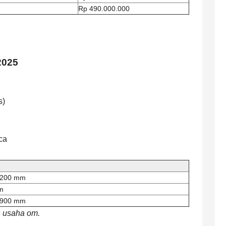
Rp 490.000.000
2025
s)
ca
.200 mm
m
.900 mm
n usaha om.