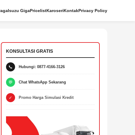
raga
Isuzu Giga
Pricelist
Karoseri
Kontak
Privacy Policy
KONSULTASI GRATIS
📞
Hubungi: 0877-4166-3126
💬
Chat WhatsApp Sekarang
✓
Promo Harga Simulasi Kredit