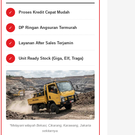
✓
Proses Kredit Cepat Mudah
✓
DP Ringan Angsuran Termurah
✓
Layanan After Sales Terjamin
✓
Unit Ready Stock (Giga, Elf, Traga)
*Melayani wilayah Bekasi, Cikarang, Karawang, Jakarta
sekitarnya.