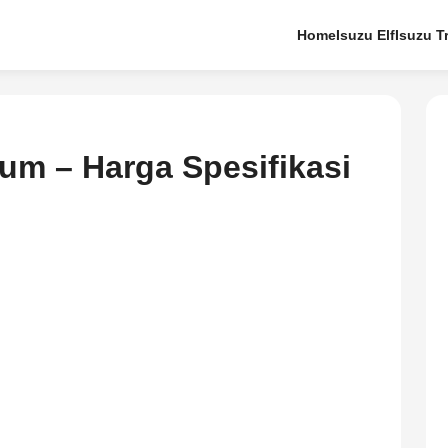
Home
Isuzu Elf
Isuzu T
ium – Harga Spesifikasi