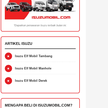
*Dapatkan penawaran Isuzu terbaik bulan ini.
ARTIKEL ISUZU
★
Isuzu Elf Mobil Tambang
★
Isuzu Elf Mobil Manhole
★
Isuzu Elf Mobil Derek
MENGAPA BELI DI ISUZUMOBIL.COM?