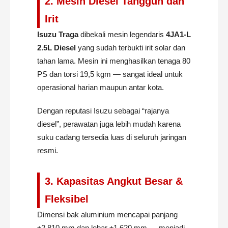
2. Mesin Diesel Tangguh dan
Irit
Isuzu Traga
dibekali mesin legendaris
4JA1-L
2.5L Diesel
yang sudah terbukti irit solar dan
tahan lama. Mesin ini menghasilkan tenaga 80
PS dan torsi 19,5 kgm — sangat ideal untuk
operasional harian maupun antar kota.
Dengan reputasi Isuzu sebagai “rajanya
diesel”, perawatan juga lebih mudah karena
suku cadang tersedia luas di seluruh jaringan
resmi.
3. Kapasitas Angkut Besar &
Fleksibel
Dimensi bak aluminium mencapai panjang
±2.810 mm dan lebar ±1.620 mm — menjadi