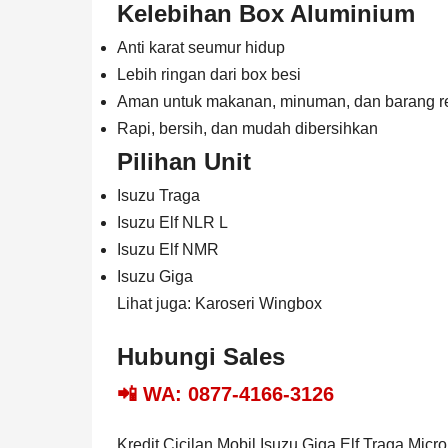
Kelebihan Box Aluminium
Anti karat seumur hidup
Lebih ringan dari box besi
Aman untuk makanan, minuman, dan barang re
Rapi, bersih, dan mudah dibersihkan
Pilihan Unit
Isuzu Traga
Isuzu Elf NLR L
Isuzu Elf NMR
Isuzu Giga
Lihat juga:
Karoseri Wingbox
Hubungi Sales
📲 WA:
0877-4166-3126
Kredit Cicilan Mobil Isuzu Giga Elf Traga Mic