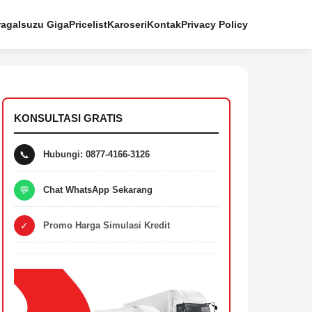
raga
Isuzu Giga
Pricelist
Karoseri
Kontak
Privacy Policy
KONSULTASI GRATIS
📞
Hubungi: 0877-4166-3126
💬
Chat WhatsApp Sekarang
✓
Promo Harga Simulasi Kredit