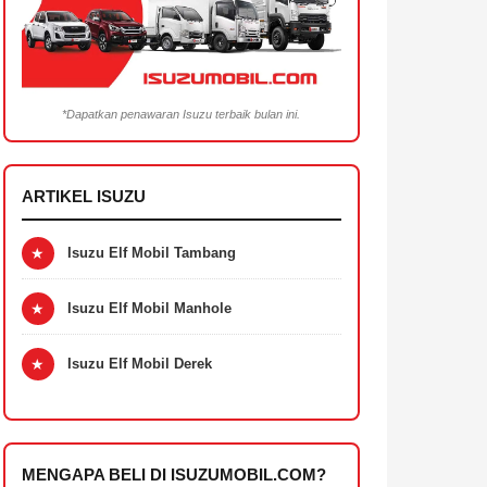
*Dapatkan penawaran Isuzu terbaik bulan ini.
ARTIKEL ISUZU
★
Isuzu Elf Mobil Tambang
★
Isuzu Elf Mobil Manhole
★
Isuzu Elf Mobil Derek
MENGAPA BELI DI ISUZUMOBIL.COM?