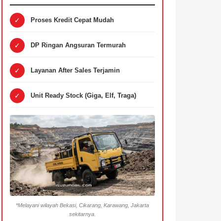
✓
Proses Kredit Cepat Mudah
✓
DP Ringan Angsuran Termurah
✓
Layanan After Sales Terjamin
✓
Unit Ready Stock (Giga, Elf, Traga)
*Melayani wilayah Bekasi, Cikarang, Karawang, Jakarta
sekitarnya.