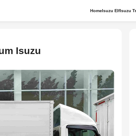
Home
Isuzu Elf
Isuzu T
ium Isuzu