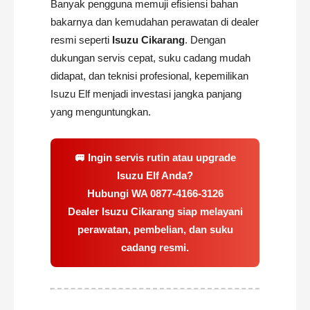
Banyak pengguna memuji efisiensi bahan
bakarnya dan kemudahan perawatan di dealer
resmi seperti
Isuzu Cikarang
. Dengan
dukungan servis cepat, suku cadang mudah
didapat, dan teknisi profesional, kepemilikan
Isuzu Elf menjadi investasi jangka panjang
yang menguntungkan.
🚐 Ingin servis rutin atau upgrade
Isuzu Elf Anda?
Hubungi WA
0877-4166-3126
Dealer Isuzu Cikarang siap melayani
perawatan, pembelian, dan suku
cadang resmi.