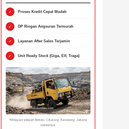
✓
Proses Kredit Cepat Mudah
✓
DP Ringan Angsuran Termurah
✓
Layanan After Sales Terjamin
✓
Unit Ready Stock (Giga, Elf, Traga)
*Melayani wilayah Bekasi, Cikarang, Karawang, Jakarta
sekitarnya.