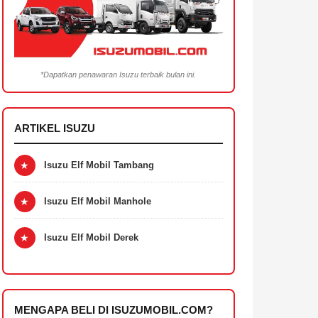
*Dapatkan penawaran Isuzu terbaik bulan ini.
ARTIKEL ISUZU
★
Isuzu Elf Mobil Tambang
★
Isuzu Elf Mobil Manhole
★
Isuzu Elf Mobil Derek
MENGAPA BELI DI ISUZUMOBIL.COM?