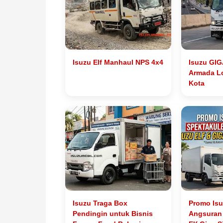
Isuzu Elf Manhaul NPS 4x4
Isuzu GIG
Armada Lo
Kota
Isuzu Traga Box
Promo Isu
Pendingin untuk Bisnis
Angsuran 