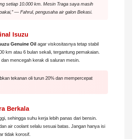
ang
setiap 10.000 km. Mesin Traga saya masih
ipakai,” —
Fahrul, pengusaha air galon Bekasi
.
inal Isuzu
suzu Genuine Oil
agar viskositasnya tetap stabil
0.000 km atau 6 bulan sekali, tergantung pemakaian.
mal dan mencegah kerak di saluran mesin.
ebabkan tekanan oli turun 20% dan mempercepat
ra Berkala
ggi, sehingga suhu kerja lebih panas dari bensin.
 dan air coolant selalu sesuai batas. Jangan hanya isi
r tidak korosif.