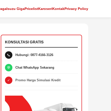
raga
Isuzu Giga
Pricelist
Karoseri
Kontak
Privacy Policy
KONSULTASI GRATIS
📞
Hubungi: 0877-4166-3126
💬
Chat WhatsApp Sekarang
✓
Promo Harga Simulasi Kredit