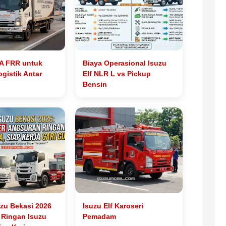
A FRR untuk
Biaya Operasional Isuzu
gistik Antar
Elf NLR L vs Pickup
Bensin
zu Bekasi 2026
Isuzu Elf Karoseri
Ringan Isuzu
Pemadam