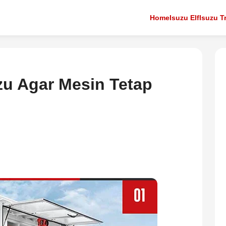
Home
Isuzu Elf
Isuzu T
uzu Agar Mesin Tetap