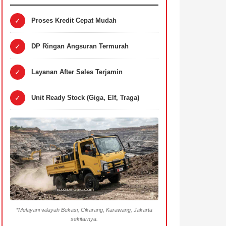
✓
Proses Kredit Cepat Mudah
✓
DP Ringan Angsuran Termurah
✓
Layanan After Sales Terjamin
✓
Unit Ready Stock (Giga, Elf, Traga)
*Melayani wilayah Bekasi, Cikarang, Karawang, Jakarta
sekitarnya.