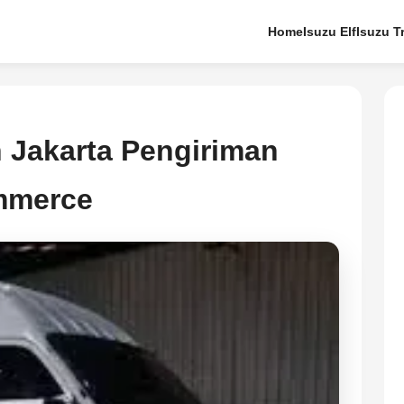
Home
Isuzu Elf
Isuzu T
n Jakarta Pengiriman
mmerce