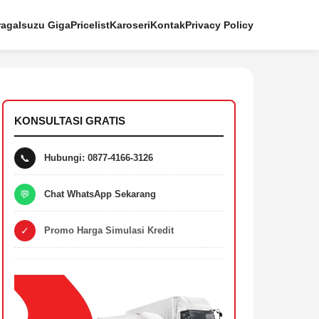
raga
Isuzu Giga
Pricelist
Karoseri
Kontak
Privacy Policy
KONSULTASI GRATIS
📞
Hubungi: 0877-4166-3126
💬
Chat WhatsApp Sekarang
✓
Promo Harga Simulasi Kredit