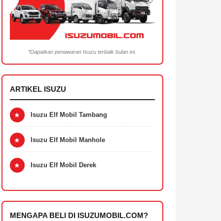
*Dapatkan penawaran Isuzu terbaik bulan ini.
ARTIKEL ISUZU
★
Isuzu Elf Mobil Tambang
★
Isuzu Elf Mobil Manhole
★
Isuzu Elf Mobil Derek
MENGAPA BELI DI ISUZUMOBIL.COM?