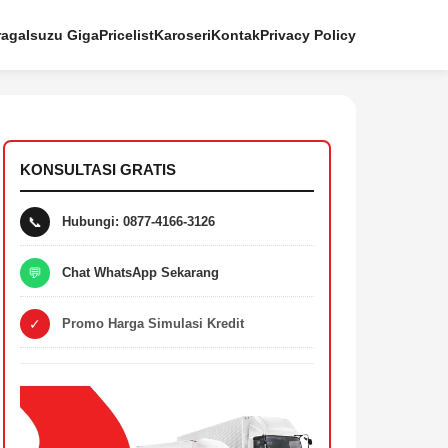
raga
Isuzu Giga
Pricelist
Karoseri
Kontak
Privacy Policy
KONSULTASI GRATIS
📞
Hubungi: 0877-4166-3126
💬
Chat WhatsApp Sekarang
✓
Promo Harga Simulasi Kredit