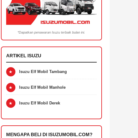
*Dapatkan penawaran Isuzu terbaik bulan ini.
ARTIKEL ISUZU
★
Isuzu Elf Mobil Tambang
★
Isuzu Elf Mobil Manhole
★
Isuzu Elf Mobil Derek
MENGAPA BELI DI ISUZUMOBIL.COM?