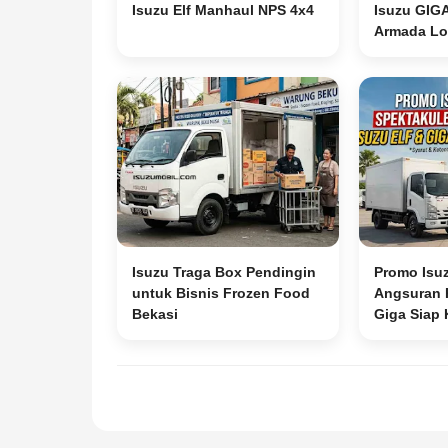
Isuzu Elf Manhaul NPS 4x4
Isuzu GIG
Armada Log
Isuzu Traga Box Pendingin
Promo Isu
untuk Bisnis Frozen Food
Angsuran R
Bekasi
Giga Siap 